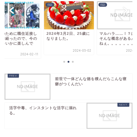
日記
日記
味のために職住近接し
2024年3月2日、25歳に
マルハラ……！？ほ
半年経ったので、今の
なりました。
そんな概念があるん
活をいかに楽しんで
ねぇ。。。。。。。
.
2024-03-02
2024-0
2024-02-11
前世で一体どんな徳を積んだらこんな寝
癖がつくんだい
活字中毒、インスタントな活字に溺れ
る。