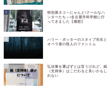
3
特別展ネコ～にゃんと!クールなハ
ンターたち～/名古屋市科学館に行
ってきました【感想】
4
ハリー・ポッターのスネイプ先生と
オペラ座の怪人のファントム
5
弘法筆を選ばずとは言うけれど、紙
（支持体）はこだわると良いかもし
れない