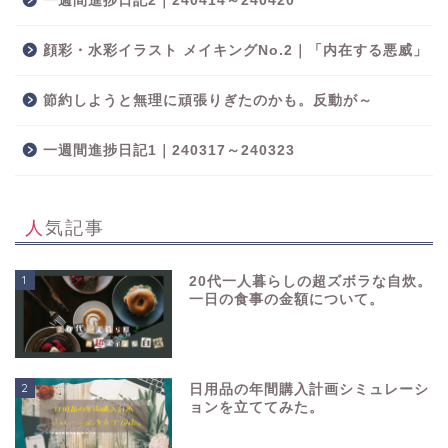
一週間進捗日記2｜240414～240420
顔彩・水彩イラスト メイキングNo.2｜「内在する悪威」
節約しようと無理に頑張りぎたのかも。反動が～
一週間進捗日記1｜240317～240323
人気記事
1
20代一人暮らしの超ズボラな自炊。
一日の食事の金額について。
2
日用品の年間購入計画シミュレーシ
ョンを立ててみた。