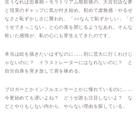
言うなれば思春期～モラトリアム期前後の、大言壮語な夢
と現実のギャップに気が付き始め、初めて虚無感・やるせ
なさと恥ずかしさに襲われ、「○○なんて恥ずかしい」「ど
うせできっこない」と心の扉を閉じるようなあれ。そんな
乾いた感情が、私の心にも芽生えてきたのです。
本当は絵を描きたいはずなのに……別に芸大に行くわけじ
ゃないのに？ イラストレーターにはなれないのに？ と
自分自身を突き放して肩を竦める。
ブロガーとかインフルエンサーとかに憧れているのに……
今更始めても遅いよね？ どうせ誰も注目しないよ？ な
どとやりもしない内から、やらない理由を探している。